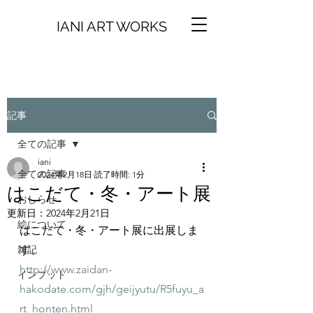
IANI ART WORKS
記事
全ての記事
iani
全ての記事
2024年2月18日
読了時間: 1分
はこだて・冬・アート展
おしらせ
更新日：
2024年2月21日
絵について
はこだて・冬・アート展に出展しま
雑記
す。
http://www.zaidan-
インプット
hakodate.com/gjh/geijyutu/R5fuyu_a
rt_honten.html